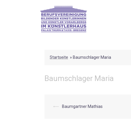
Skip
to
content
Startseite
»
Baumschlager Maria
Baumschlager Maria
Post
⟵
Baumgartner Mathias
navigation