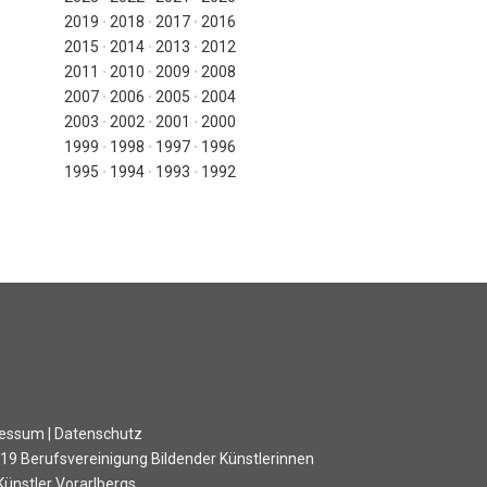
2019
∙
2018
∙
2017
∙
2016
2015
∙
2014
∙
2013
∙
2012
2011
∙
2010
∙
2009
∙
2008
2007
∙
2006
∙
2005
∙
2004
2003
∙
2002
∙
2001
∙
2000
1999
∙
1998
∙
1997
∙
1996
1995
∙
1994
∙
1993
∙
1992
ressum
|
Datenschutz
019
Berufsvereinigung Bildender Künstlerinnen
Künstler Vorarlbergs