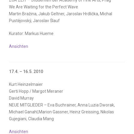
ZUR ZEIT – Studenten der Academy of Fine Arts, Prag
We Are Waiting for the Perfect Wave
Martin Bražina, Jakub Geltner, Jaroslav Hrdlička, Michal
Pustějovský, Jaroslav Šlauf
Kurator: Markus Hueme
Ansichten
17.4. – 16.5. 2010
Kurt Heinzelmaier
Gerti Hopp / Margot Meraner
David Murray
NEUE MITGLIEDER – Eva Buchrainer, Anna Luzia Dworak,
Michael Ganahl,Marion Gassner, Heinz Greissing, Nikolas
Gujegiani, Claudia Mang
Ansichten