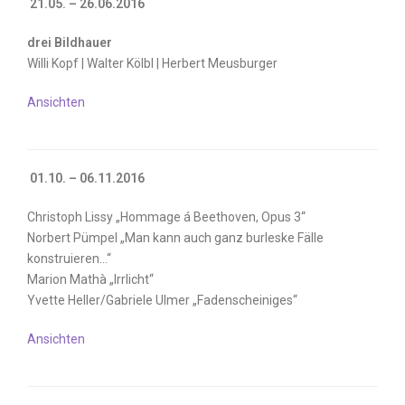
21.05. – 26.06.2016
drei Bildhauer
Willi Kopf | Walter Kölbl | Herbert Meusburger
Ansichten
01.10. – 06.11.2016
Christoph Lissy „Hommage á Beethoven, Opus 3“
Norbert Pümpel „Man kann auch ganz burleske Fälle
konstruieren…“
Marion Mathà „Irrlicht“
Yvette Heller/Gabriele Ulmer „Fadenscheiniges“
Ansichten