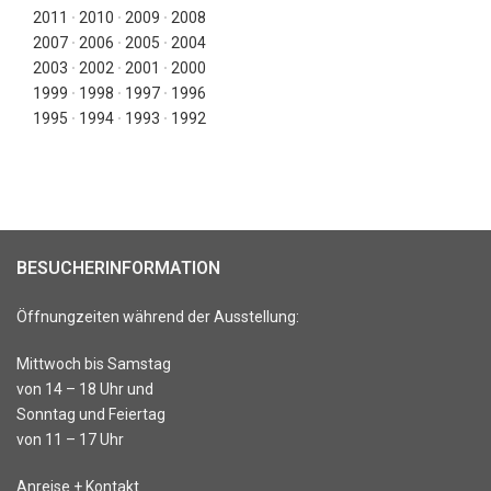
2011
∙
2010
∙
2009
∙
2008
2007
∙
2006
∙
2005
∙
2004
2003
∙
2002
∙
2001
∙
2000
1999
∙
1998
∙
1997
∙
1996
1995
∙
1994
∙
1993
∙
1992
BESUCHERINFORMATION
Öffnungzeiten während der Ausstellung:
Mittwoch bis Samstag
von 14 – 18 Uhr und
Sonntag und Feiertag
von 11 – 17 Uhr
Anreise + Kontakt