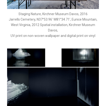
Staging Nature, Kirchner Museum Davos, 2016
Jarrells Cemetery, N37°53.96’ W81°34.71’, Eunice Mountain,
West Virginia, 2012 Spatial installation, Kirchner Museum
Davos,
UV print on non-woven wallpaper and digital print on vinyl