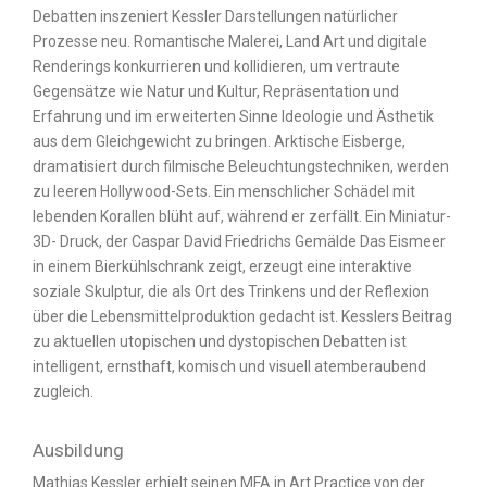
Debatten inszeniert Kessler Darstellungen natürlicher
Prozesse neu. Romantische Malerei, Land Art und digitale
Renderings konkurrieren und kollidieren, um vertraute
Gegensätze wie Natur und Kultur, Repräsentation und
Erfahrung und im erweiterten Sinne Ideologie und Ästhetik
aus dem Gleichgewicht zu bringen. Arktische Eisberge,
dramatisiert durch filmische Beleuchtungstechniken, werden
zu leeren Hollywood-Sets. Ein menschlicher Schädel mit
lebenden Korallen blüht auf, während er zerfällt. Ein Miniatur-
3D- Druck, der Caspar David Friedrichs Gemälde Das Eismeer
in einem Bierkühlschrank zeigt, erzeugt eine interaktive
soziale Skulptur, die als Ort des Trinkens und der Reflexion
über die Lebensmittelproduktion gedacht ist. Kesslers Beitrag
zu aktuellen utopischen und dystopischen Debatten ist
intelligent, ernsthaft, komisch und visuell atemberaubend
zugleich.
Ausbildung
Mathias Kessler erhielt seinen MFA in Art Practice von der